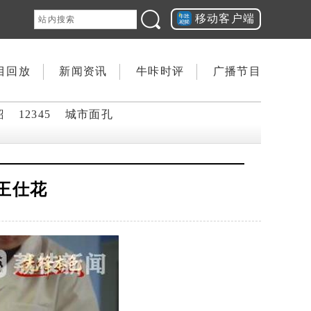
移动客户端
目回放
新闻资讯
牛咔时评
广播节目
韶
12345
城市面孔
王仕花