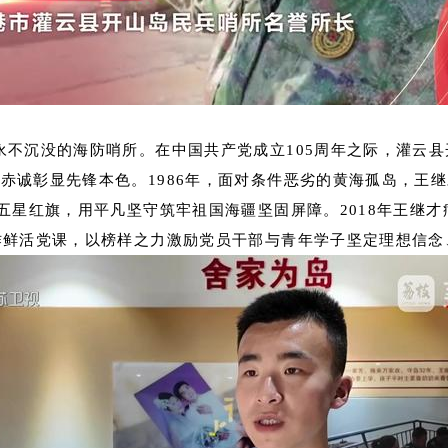
国永不沉没的海防哨所。在中国共产党成立105周年之际，灌
赤诚彰显先锋本色。1986年，面对条件恶劣的黄海孤岛，王
面五星红旗，用平凡坚守筑牢祖国海疆坚固屏障。2018年王继
作鲜活党课，以榜样之力激励党员干部与青年学子坚定理想信念