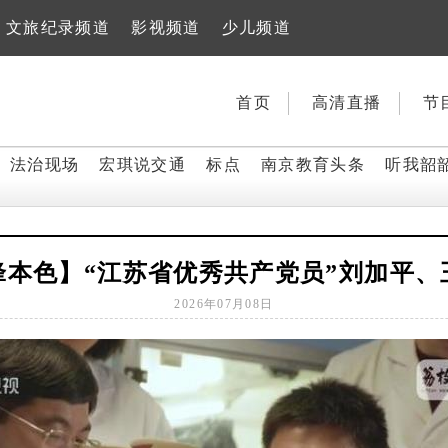
文旅纪录频道
影视频道
少儿频道
首页
高清直播
节
法治现场
宏琪说交通
标点
南京教育头条
听我韶
锋本色】“江苏省优秀共产党员”刘加平、
2026年07月08日