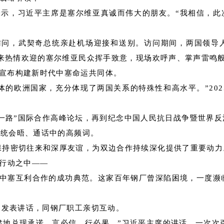
表示，习近平主席是塞尔维亚真诚而伟大的朋友。“我相信，此
事访问，武契奇总统亲赴机场迎接和送别。访问期间，两国领
来热情欢迎的塞尔维亚民众挥手致意，现场欢呼声、掌声雷鸣
宣布构建新时代中塞命运共同体。
体的欧洲国家，充分体现了两国关系的特殊性和高水平。”202
带一路”国际合作高峰论坛，再到纪念中国人民抗日战争暨世界
总统会晤、通话中的高频词。
保持密切往来和深厚友谊，为双边合作持续深化提供了重要动力
的行动之中——
是中塞互利合作的成功典范。这家百年钢厂曾深陷困境，一度濒临
，发表讲话，同钢厂职工亲切互动。
肃地兑现承诺。言必信、行必果。”习近平主席的讲话，一次次