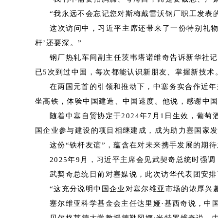
“我永远不会忘记您对斯梅戴雷沃钢厂职工发表的
这次访问中，习近平主席还带来了一份特别礼物
杆’还要深。”
钢厂热轧车间副主任茨韦塔诺维奇告诉新华社记
已5次到过中国，每次都能认识新朋友、掌握新技术
在两国元首的引领和推动下，中塞务实合作近年来
坐高铁，体验中国建造、中国速度。他说，感谢中国
随着中塞自贸协定于2024年7月1日生效，
国企业参与建设的项目相继建成，成为助力塞国家
这份“铁杆友谊”，蕴含在对未来携手发展的期
2025年9月，习近平主席会见武契奇总统时强
武契奇总统日前对塞媒说，此次访华代表团安排
“这充分说明中国企业对塞尔维亚市场的浓厚兴
塞尔维亚科学基金会主任达里娅·基西奇说，中