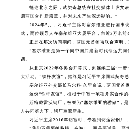
抵达北京之际，武契奇总统在社交媒体上发文
启两国合作新篇章，并对未来产生深远影响。”
2024年5月，习近平主席对塞尔维亚进行国
式，两位领导人在塞尔维亚大厦平台，向近2万名前
正是在那次访问期间，两国元首签署联合声明，
“塞尔维亚是第一个同中国共建新时代命运共同
调。
从北京2022年冬奥会开幕式，到连续三届“一
大活动。“铁杆友谊”，始终是习近平主席同武契奇
塞尔维亚外交部长马尔科·久里奇说，两国元首
这份“铁杆友谊”，植根于中塞一项项务实合作
斯梅戴雷沃钢厂，被誉为“塞尔维亚的骄傲”，
方共同努力下，钢厂重获新生。
习近平主席2016年访塞时，专程到访这家钢厂
“我们不需要拍胸脯、夸海口，而是要诚恳、严