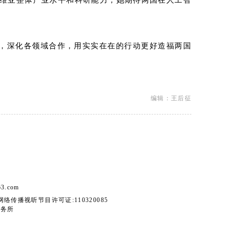
尔维亚整体产业水平和科研能力，她期待两国在人工智
”，深化各领域合作，用实实在在的行动更好造福两国
编辑：王后征
.com
络传播视听节目许可证:110320085
事务所