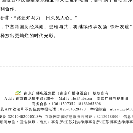
中国投资不仅能给塞尔维亚带来资金和项目，更有助于带动塞
互利合作。
语讲：“路遥知马力，日久见人心。”
，中塞两国历经风雨、患难与共，将继续传承发扬“铁杆友谊
设释放出更灿烂的时代光彩。
南京广播电视集团（南京广播电视台） 版权所有
Add：南京市龙蟠中路338号 Mail：nbs@nbs.cn 南京广播电视集团
商务合作：13611597352 18168065696
及APP违法和不良信息举报电话：025-84629470 举报邮箱：nbswczx@163
备 32010402000518号
互联网新闻信息服务许可证：32120180004
信息网
顾问单位：国浩律师（南京）事务所/江苏刘洪律师事务所/江苏博事达律师