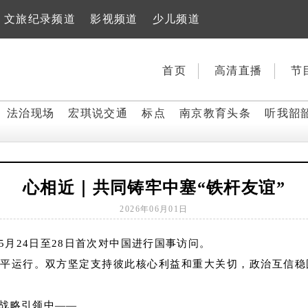
文旅纪录频道
影视频道
少儿频道
首页
高清直播
节
法治现场
宏琪说交通
标点
南京教育头条
听我韶
心相近｜共同铸牢中塞“铁杆友谊”
2026年06月01日
月24日至28日首次对中国进行国事访问。
水平运行。双方坚定支持彼此核心利益和重大关切，政治互信稳
与战略引领中——