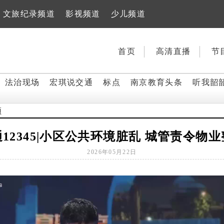
文旅纪录频道
影视频道
少儿频道
首页
高清直播
节
法治现场
宏琪说交通
标点
南京教育头条
听我韶
频
12345|小区公共环境脏乱 城管责令物
2026年05月22日