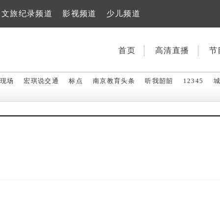
文旅纪录频道
影视频道
少儿频道
首页
高清直播
节
现场
宏琪说交通
标点
南京教育头条
听我韶韶
12345