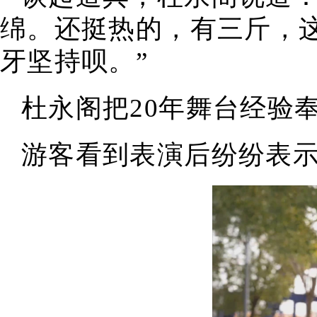
绵。还挺热的，有三斤，
牙坚持呗。”
杜永阁把20年舞台经验
游客看到表演后纷纷表示