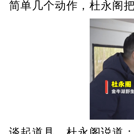
简单几个动作，杜永阁
谈起道具，杜永阁说道：