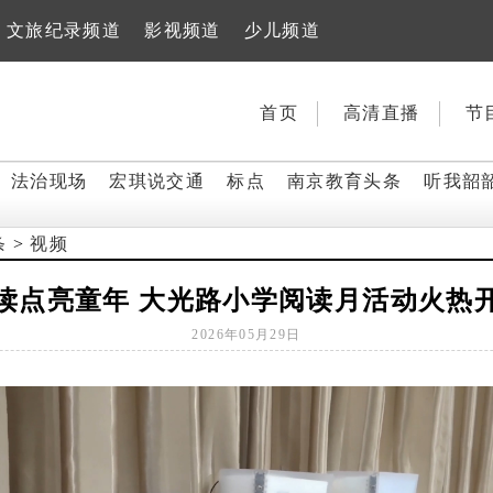
文旅纪录频道
影视频道
少儿频道
首页
高清直播
节
法治现场
宏琪说交通
标点
南京教育头条
听我韶
条
>
视频
读点亮童年 大光路小学阅读月活动火热
2026年05月29日