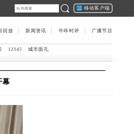
移动客户端
目回放
新闻资讯
牛咔时评
广播节目
韶
12345
城市面孔
开幕