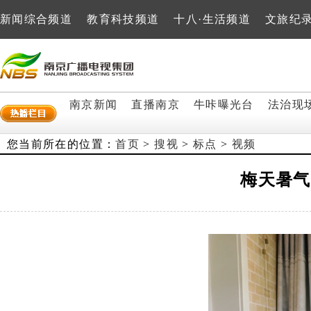
新闻综合频道
教育科技频道
十八·生活频道
文旅纪
南京新闻
直播南京
牛咔曝光台
法治现
您当前所在的位置：
首页
>
搜视
>
标点
>
视频
梅天暑气