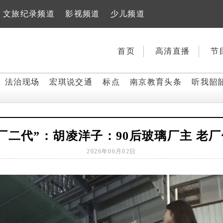
文旅纪录频道
影视频道
少儿频道
首页
高清直播
节
法治现场
宏琪说交通
标点
南京教育头条
听我韶
厂二代”：胡凌洋子：90后玻璃厂主 老
2026年06月02日