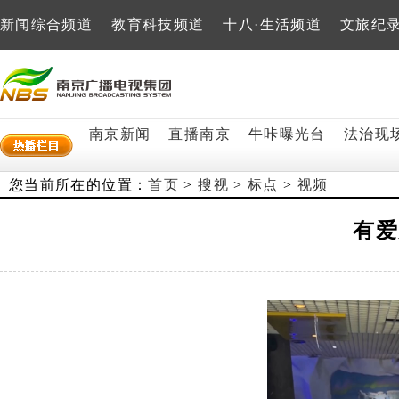
新闻综合频道
教育科技频道
十八·生活频道
文旅纪
南京新闻
直播南京
牛咔曝光台
法治现
您当前所在的位置：
首页
>
搜视
>
标点
>
视频
有爱