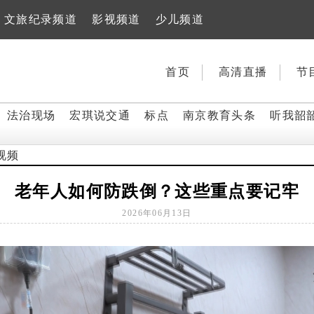
文旅纪录频道
影视频道
少儿频道
首页
高清直播
节
法治现场
宏琪说交通
标点
南京教育头条
听我韶
视频
老年人如何防跌倒？这些重点要记牢
2026年06月13日