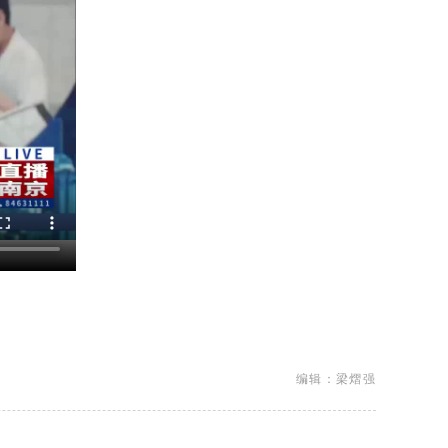
编辑：梁熠强