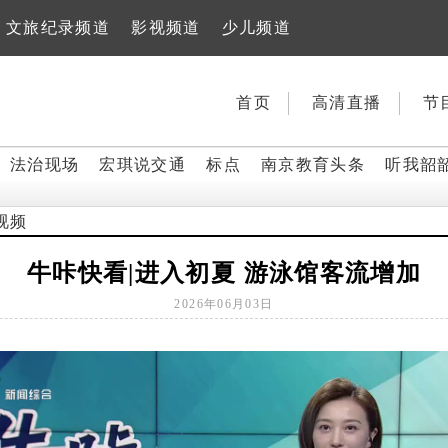
文旅纪录频道
影视频道
少儿频道
首页
高清直播
节
法治现场
宏琪说交通
标点
南京教育头条
听我韶
视频
牛咔快看|进入初夏 游泳馆客流增加
2026年06月03日