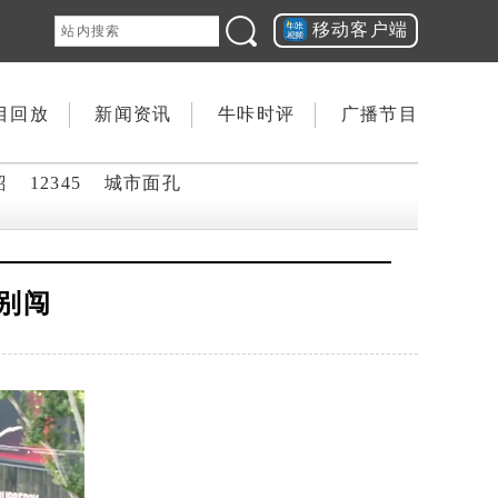
移动客户端
目回放
新闻资讯
牛咔时评
广播节目
韶
12345
城市面孔
别闯