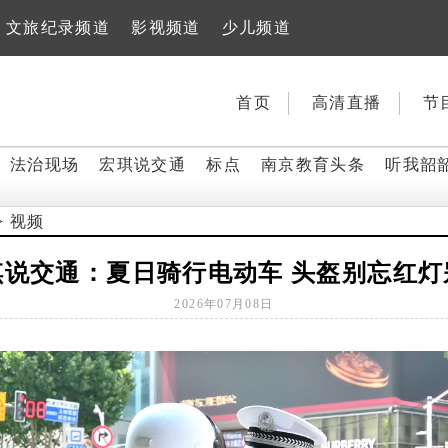
文旅纪录频道
影视频道
少儿频道
首页
高清直播
节
法治现场
宏琪说交通
标点
南京教育头条
听我韶
>
视频
琪说交通：夏日骑行电动车 头盔别忘红灯
2026年07月08日