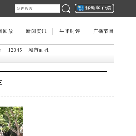
移动客户端
目回放
新闻资讯
牛咔时评
广播节目
韶
12345
城市面孔
车