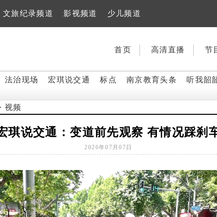
文旅纪录频道
影视频道
少儿频道
首页
高清直播
节
法治现场
宏琪说交通
标点
南京教育头条
听我韶
>
视频
宏琪说交通：变道前先观察 有情况踩刹
2026年07月07日