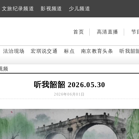
文旅纪录频道
影视频道
少儿频道
首页
高清直播
节
法治现场
宏琪说交通
标点
南京教育头条
听我韶
视频
听我韶韶 2026.05.30
2026年06月01日