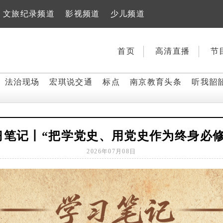
文旅纪录频道
影视频道
少儿频道
首页
高清直播
节
法治现场
宏琪说交通
标点
南京教育头条
听我韶
习笔记丨“把学党史、用党史作为终身必修
2026年07月08日