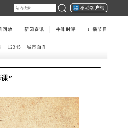
移动客户端
目回放
新闻资讯
牛咔时评
广播节目
韶
12345
城市面孔
课”